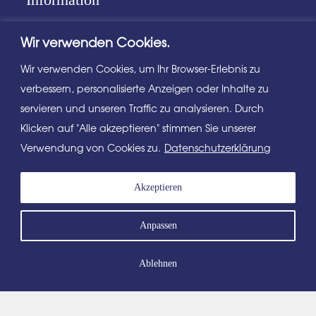
Über uns
Wir verwenden Cookies.
Impressum
Wir verwenden Cookies, um Ihr Browser-Erlebnis zu
Datenschutzerklärung
verbessern, personalisierte Anzeigen oder Inhalte zu
servieren und unseren Traffic zu analysieren. Durch
AGB
Klicken auf "Alle akzeptieren" stimmen Sie unserer
Verwendung von Cookies zu.
Datenschutzerklärung
Downloads
Akzeptieren
Vorlagen und Formulare
Imagefolder
Anpassen
Links
Ablehnen
Immobilien