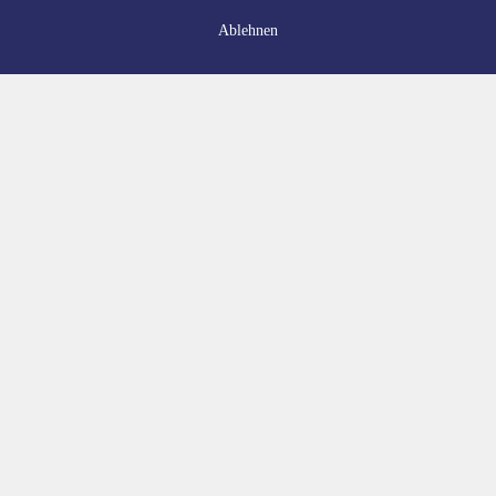
Ablehnen
Anfrage
Ans