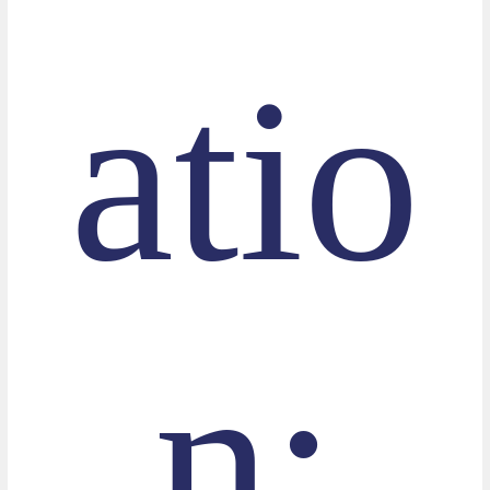
atio
n: